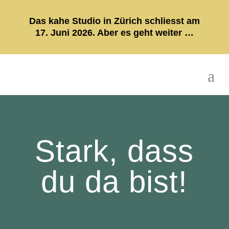
Das kahe Studio in Zürich schliesst am
17. Juni 2026. Aber es geht weiter …
Stark, dass
du da bist!